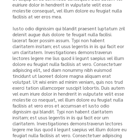
euiriure dolor in hendrerit in vulputate velit esse
molestie consequat, vel illum dolore eu feugiat nulla
facilisis at ver eros mea.
Iusto odio dignissim qui blandit praesent luptatum zril
delenit augue duis dolore te feugait nulla facilisi.
lacerat facer possim assum. Typi non habent
claritatem insitam; est usus legentis in iis qui facit eor
um claritatem. Investigationes demonstraverun
lectores legere me lius quod ii legunt saepius vel illum
dolore eu feugiat nulla facilisis at vero. Consectetuer
adipiscing elit, sed diam nonummy nibh euismod
tincidunt ut laoreet dolore magna aliquam erat
volutpat. Ut wisi enim ad minim veniam, quis nos trud
exerci tation ullamcorper suscipit lobortis. Duis autem
vel eum iriure dolor in hendrerit in vulputate velit esse
molestie co nsequat, vel illum dolore eu feugiat nulla
facilisis at vero eros et accumsan et iusto odio
dignissim qui blandit. Typi non habent claritatem
insitam; est usus legentis in iis qui facit eor um
claritatem. Investigationes demonstraverun lectores
legere me lius quod ii legunt saepius vel illum dolore eu
feugiat nulla facilisis at vero. Consectetuer adipiscing