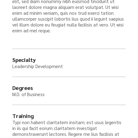
elit, sed diam nonummy nibh euismod tincidunt ut
laoreet dolore magna aliquam erat volutpat. Ut wisi
enim ad minim veniam, quis nos trud exerci tation
ullamcorper suscipit lobortis lius quod ii legunt saepius
vel illum dolore eu feugiat nulla facilisis at vero. Ut wisi
enim ad mel reque.
Specialty
Leadership Development
Degrees
M.D. of Business
Training
Typi non habent claritatem insitam; est usus legentis
in iis qui facit eorum claritatem investigat
demonstraverunt lectores. Regere me lius facilisis at